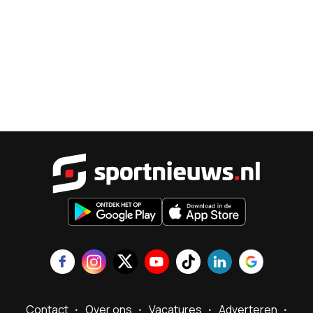
Sportnieu
Contact
Over ons
Vacatures
Adverteren