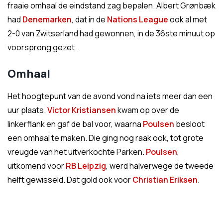
fraaie omhaal de eindstand zag bepalen. Albert Grønbæk
had
Denemarken
, dat in de
Nations League
ook al met
2-0 van Zwitserland had gewonnen, in de 36ste minuut op
voorsprong gezet.
Omhaal
Het hoogtepunt van de avond vond na iets meer dan een
uur plaats.
Victor Kristiansen
kwam op over de
linkerflank en gaf de bal voor, waarna
Poulsen
besloot
een omhaal te maken. Die ging nog raak ook, tot grote
vreugde van het uitverkochte Parken.
Poulsen
,
uitkomend voor
RB Leipzig
, werd halverwege de tweede
helft gewisseld. Dat gold ook voor
Christian Eriksen
.