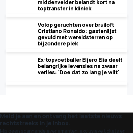
middenvelder belandt kort na
toptransfer in kliniek
Volop geruchten over bruiloft
Cristiano Ronaldo: gastenlijst
gevuld met wereldsterren op
bijzondere plek
Ex-topvoetballer Eljero Elia deelt
belangrijke levensles na zwaar
verlies: 'Doe dat zo lang je wilt'
Meld je aan en ontvang het laatste nieuws
rechtstreeks in je inbox.
Mis geen spannende evenementen, exclusieve tickets en