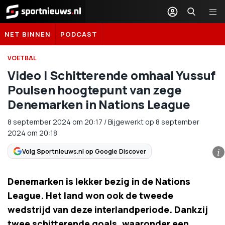
Sportnieuws.nl
NET BINNEN
PODCAST
VOETBAL
Video | Schitterende omhaal Yussuf
Poulsen hoogtepunt van zege
Denemarken in Nations League
8 september 2024
om
20:17
/
Bijgewerkt op 8 september
2024 om 20:18
Volg Sportnieuws.nl op Google Discover
i
Denemarken is lekker bezig in de Nations
League. Het land won ook de tweede
wedstrijd van deze interlandperiode. Dankzij
twee schitterende goals, waaronder een