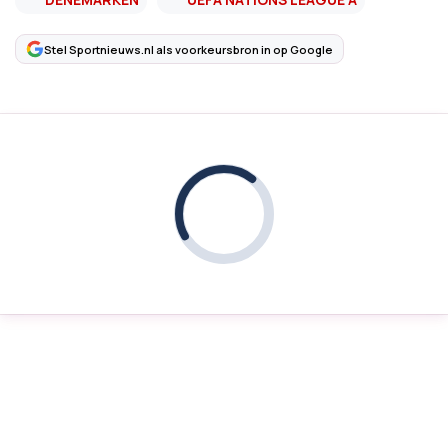
Stel Sportnieuws.nl als voorkeursbron in op Google