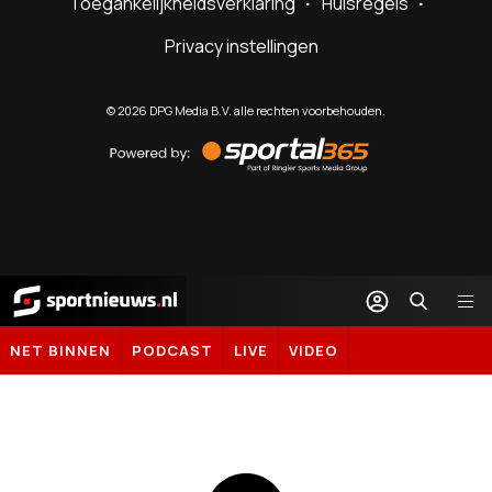
Toegankelijkheidsverklaring
Huisregels
Privacy instellingen
©
2026
DPG Media B.V. alle rechten voorbehouden.
Powered
by
Sportal365
Sportnieuws.nl
NET BINNEN
PODCAST
LIVE
VIDEO