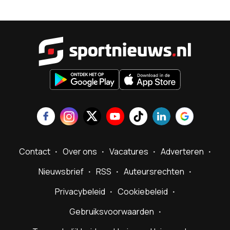
Sportnieu
Contact
Over ons
Vacatures
Adverteren
Nieuwsbrief
RSS
Auteursrechten
Privacybeleid
Cookiebeleid
Gebruiksvoorwaarden