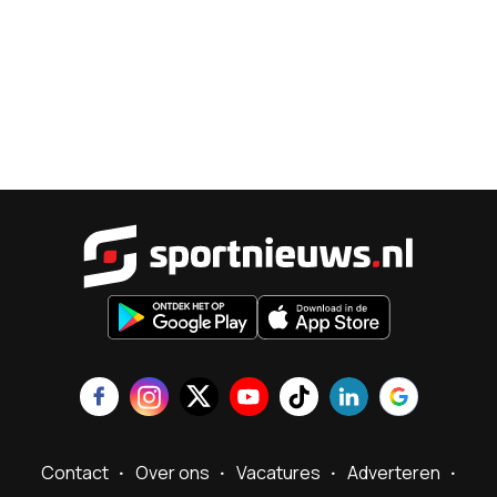
Sportnieu
Contact
Over ons
Vacatures
Adverteren