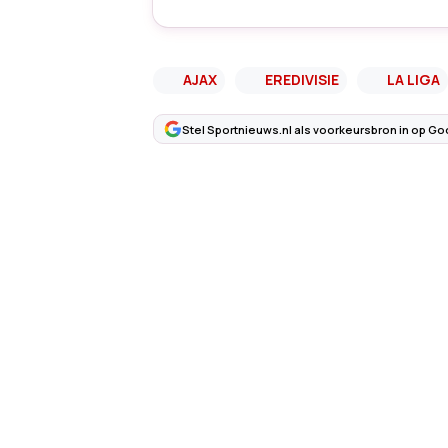
AJAX
EREDIVISIE
LA LIGA
Stel Sportnieuws.nl als voorkeursbron in op Go