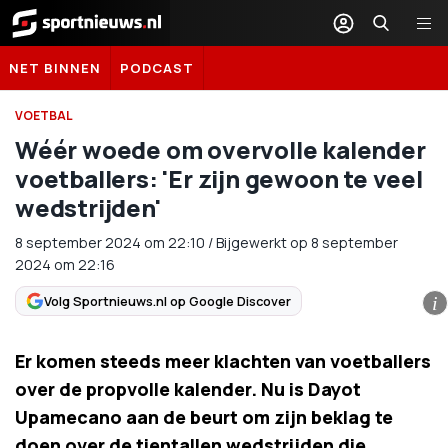
Sportnieuws.nl
NET BINNEN
PODCAST
VOETBAL
Wéér woede om overvolle kalender
voetballers: 'Er zijn gewoon te veel
wedstrijden'
8 september 2024
om
22:10
/
Bijgewerkt op 8 september
2024 om 22:16
Volg Sportnieuws.nl op Google Discover
i
Er komen steeds meer klachten van voetballers
over de propvolle kalender. Nu is Dayot
Upamecano aan de beurt om zijn beklag te
doen over de tientallen wedstrijden die