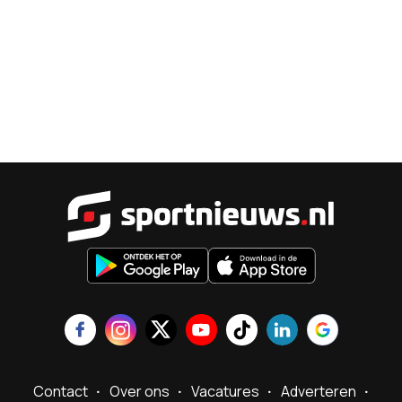
Sportnieu
Contact
Over ons
Vacatures
Adverteren