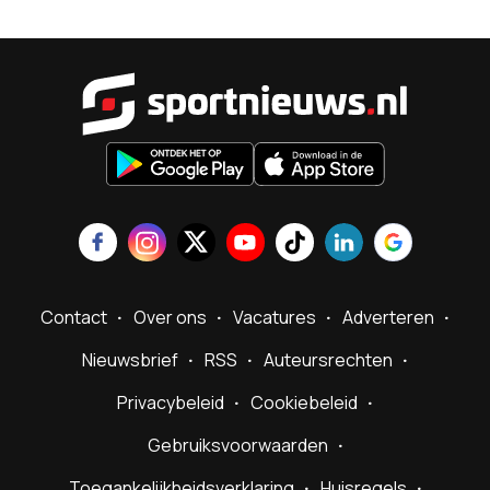
Sportnieu
Contact
Over ons
Vacatures
Adverteren
Nieuwsbrief
RSS
Auteursrechten
Privacybeleid
Cookiebeleid
Gebruiksvoorwaarden
Toegankelijkheidsverklaring
Huisregels