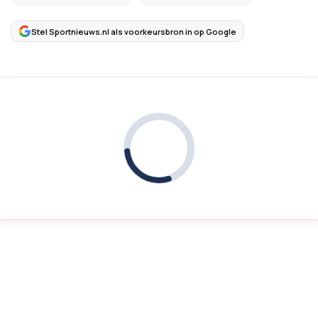
Stel Sportnieuws.nl als voorkeursbron in op Google