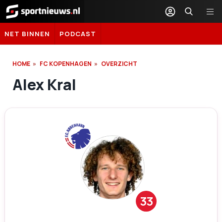
Sportnieuws.nl
NET BINNEN
PODCAST
HOME
FC KOPENHAGEN
OVERZICHT
Alex Kral
33