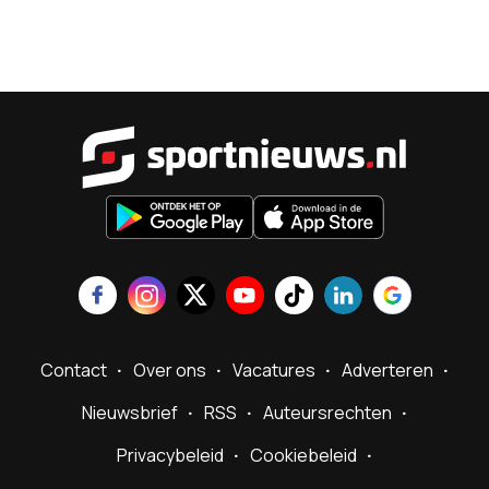
Sportnieu
Contact
Over ons
Vacatures
Adverteren
Nieuwsbrief
RSS
Auteursrechten
Privacybeleid
Cookiebeleid