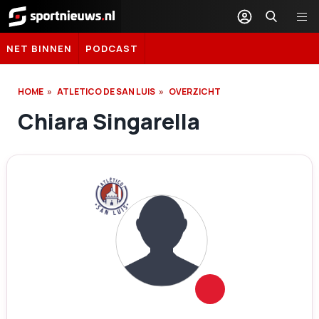
Sportnieuws.nl
NET BINNEN
PODCAST
HOME
ATLETICO DE SAN LUIS
OVERZICHT
Chiara Singarella