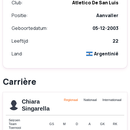
Club
Atletico De San Luis
Positie
Aanvaller
Geboortedatum
05-12-2003
Leeftijd
22
Land
Argentinië
Carrière
Regionaal
Nationaal
Internationaal
Chiara
Singarella
Seizoen
Team
GS
M
D
A
GK
RK
Toernooi