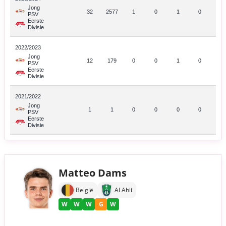
Jong
32
2577
1
0
1
0
PSV
Eerste
Divisie
2022/2023
Jong
12
179
0
0
1
0
PSV
Eerste
Divisie
2021/2022
Jong
1
1
0
0
0
0
PSV
Eerste
Divisie