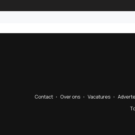
Contact
Over ons
Vacatures
Advert
To