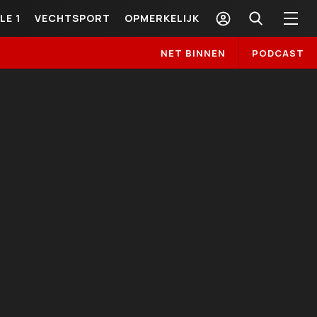
LE 1
VECHTSPORT
OPMERKELIJK
NET BINNEN
PODCAST