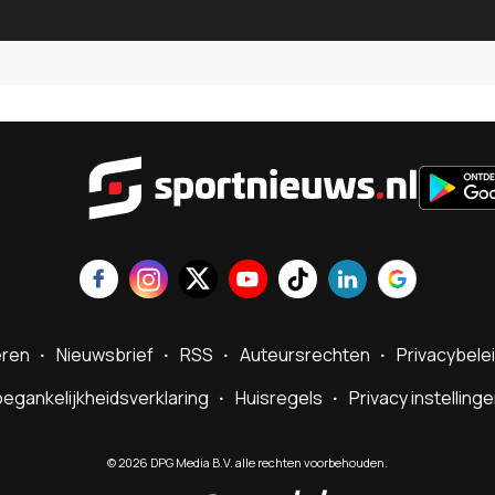
Sportnie
eren
Nieuwsbrief
RSS
Auteursrechten
Privacybele
egankelijkheidsverklaring
Huisregels
Privacy instelling
©
2026
DPG Media B.V. alle rechten voorbehouden.
Powered