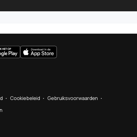
uws.nl
id
Cookiebeleid
Gebruiksvoorwaarden
en