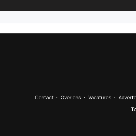
Contact
Over ons
Vacatures
Advert
To