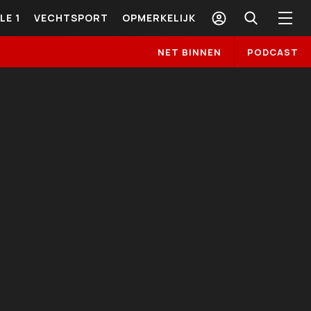
LE 1
VECHTSPORT
OPMERKELIJK
NET BINNEN
PODCAST