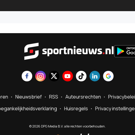
Sportnie
eren
Nieuwsbrief
RSS
Auteursrechten
Privacybele
egankelijkheidsverklaring
Huisregels
Privacy instelling
©
2026
DPG Media B.V. alle rechten voorbehouden.
Powered