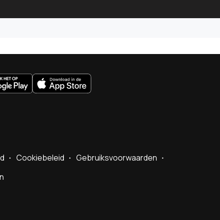
uws.nl
id
Cookiebeleid
Gebruiksvoorwaarden
en