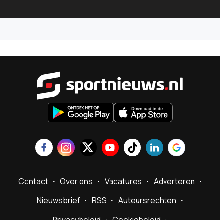
Sportnieu
Contact
Over ons
Vacatures
Adverteren
Nieuwsbrief
RSS
Auteursrechten
Privacybeleid
Cookiebeleid