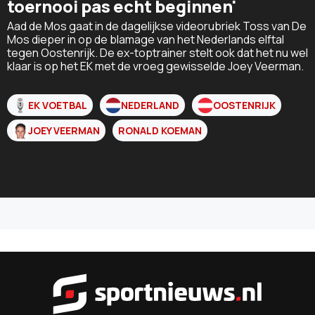
toernooi pas echt beginnen'
Aad de Mos gaat in de dagelijkse videorubriek Toss van De
Mos dieper in op de blamage van het Nederlands elftal
tegen Oostenrijk. De ex-toptrainer stelt ook dat het nu wel
klaar is op het EK met de vroeg gewisselde Joey Veerman.
EK VOETBAL
NEDERLAND
OOSTENRIJK
JOEY VEERMAN
RONALD KOEMAN
Sportnieu