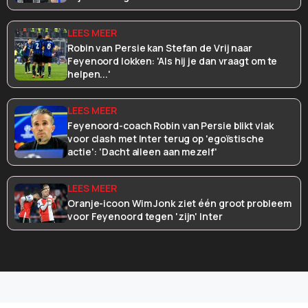
Robin van Persie kan Stefan de Vrij naar
Feyenoord lokken: 'Als hij je dan vraagt om te
helpen...'
Feyenoord-coach Robin van Persie blikt vlak
voor clash met Inter terug op 'egoïstische
actie': 'Dacht alleen aan mezelf'
Oranje-icoon Wim Jonk ziet één groot probleem
voor Feyenoord tegen 'zijn' Inter