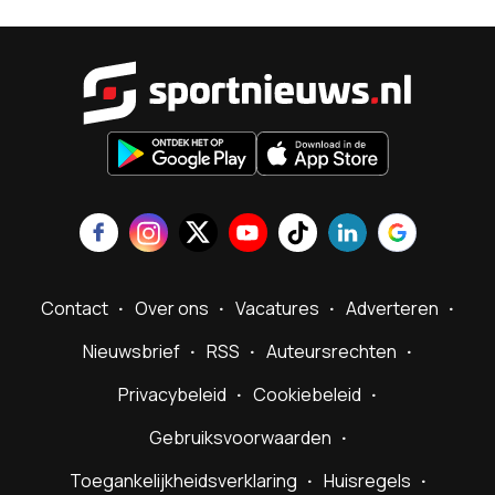
Sportnieu
Contact
Over ons
Vacatures
Adverteren
Nieuwsbrief
RSS
Auteursrechten
Privacybeleid
Cookiebeleid
Gebruiksvoorwaarden
Toegankelijkheidsverklaring
Huisregels