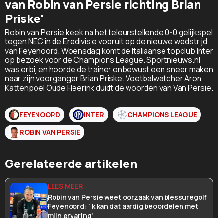
van Robin van Persie richting Brian
Priske'
Robin van Persie keek na het teleurstellende 0-0 gelijkspel
tegen NEC in de Eredivisie vooruit op de nieuwe wedstrijd
van Feyenoord. Woensdag komt de Italiaanse topclub Inter
op bezoek voor de Champions League. Sportnieuws.nl
was erbij en hoorde de trainer onbewust een sneer maken
naar zijn voorganger Brian Priske. Voetbalwatcher Aron
Kattenpoel Oude Heerink duidt de woorden van Van Persie.
FEYENOORD
INTER
CHAMPIONS LEAGUE
ROBIN VAN PERSIE
Gerelateerde artikelen
Robin van Persie weet oorzaak van blessuregolf
Feyenoord: 'Ik kan dat aardig beoordelen met
mijn ervaring'