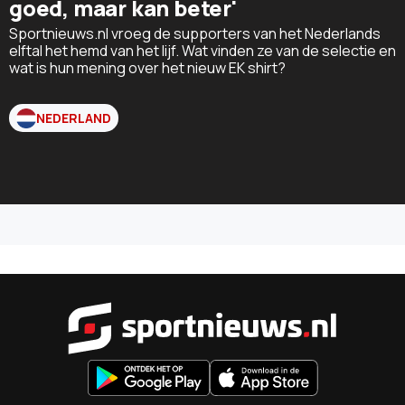
goed, maar kan beter'
Sportnieuws.nl vroeg de supporters van het Nederlands
elftal het hemd van het lijf. Wat vinden ze van de selectie en
wat is hun mening over het nieuw EK shirt?
NEDERLAND
Sportnieu