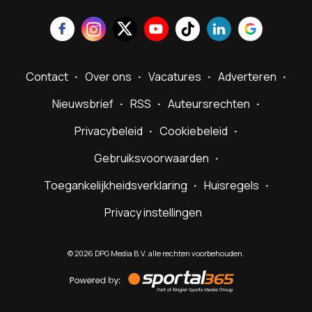
Contact
Over ons
Vacatures
Adverteren
Nieuwsbrief
RSS
Auteursrechten
Privacybeleid
Cookiebeleid
Gebruiksvoorwaarden
Toegankelijkheidsverklaring
Huisregels
Privacy instellingen
©
2026
DPG Media B.V. alle rechten voorbehouden.
Powered
by
Sportal365