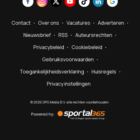
Contact
Over ons
Vacatures
Adverteren
Nieuwsbrief
RSS
Auteursrechten
Privacybeleid
Cookiebeleid
Gebruiksvoorwaarden
Toegankelijkheidsverklaring
Huisregels
Privacy instellingen
©
2026
DPG Media B.V. alle rechten voorbehouden.
Powered
by
Sportal365