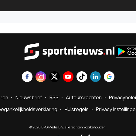
Sportnie
eren
Nieuwsbrief
RSS
Auteursrechten
Privacybele
egankelijkheidsverklaring
Huisregels
Privacy instelling
©
2026
DPG Media B.V. alle rechten voorbehouden.
Powered