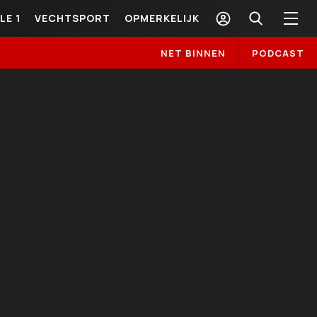
LE 1
VECHTSPORT
OPMERKELIJK
NET BINNEN
PODCAST