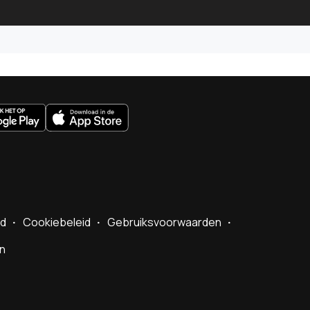
uws.nl
id
Cookiebeleid
Gebruiksvoorwaarden
en