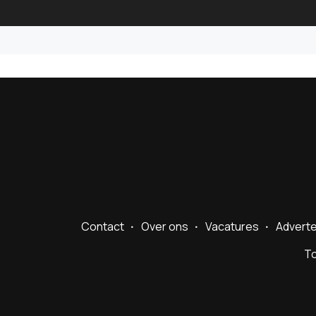
Contact
Over ons
Vacatures
Advert
To