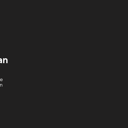
an
ie
en