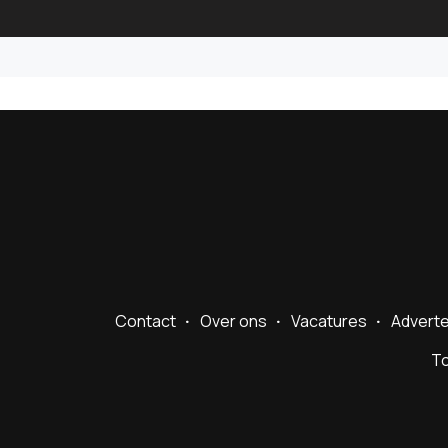
Contact
Over ons
Vacatures
Advert
To