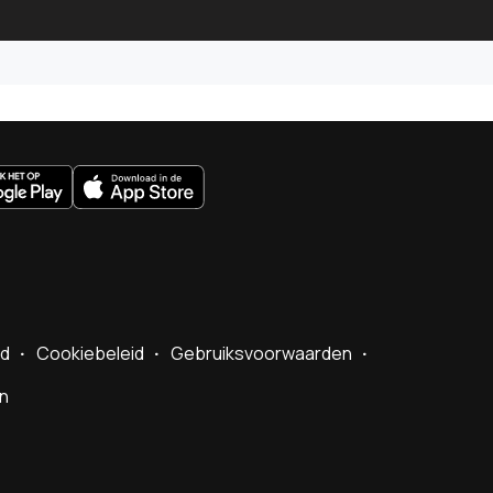
uws.nl
id
Cookiebeleid
Gebruiksvoorwaarden
en