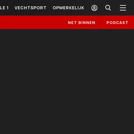
LE 1
VECHTSPORT
OPMERKELIJK
NET BINNEN
PODCAST