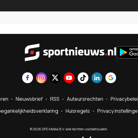
Sportnie
eren
Nieuwsbrief
RSS
Auteursrechten
Privacybele
egankelijkheidsverklaring
Huisregels
Privacy instelling
©
2026
DPG Media B.V. alle rechten voorbehouden.
Powered