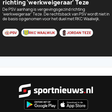
richting 'werkweigeraar' Teze
De PSV aanhang is vergevingsgezind richting
'werkweigeraar' Teze. De rechtsback van PSV wordt niet in
de basis opgenomen voor het duel met RKC Waalwijk.
PSV
RKC WAALWIJK
JORDAN TEZE
Sportnieu