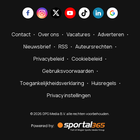
Contact
Over ons
Vacatures
Adverteren
Nieuwsbrief
RSS
Auteursrechten
Privacybeleid
Cookiebeleid
Gebruiksvoorwaarden
Toegankelijkheidsverklaring
Huisregels
Privacy instellingen
©
2026
DPG Media B.V. alle rechten voorbehouden.
Powered
by
Sportal365