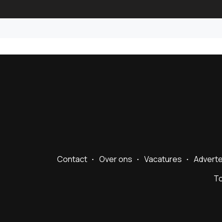
Contact
Over ons
Vacatures
Advert
To