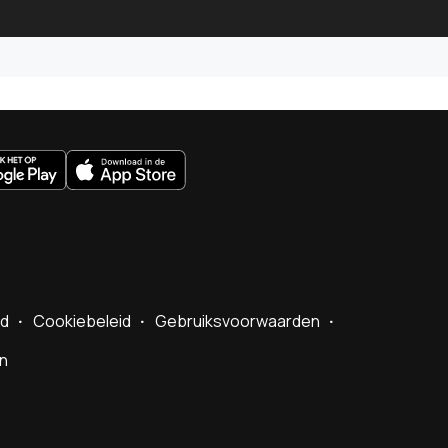
uws.nl
id
Cookiebeleid
Gebruiksvoorwaarden
en