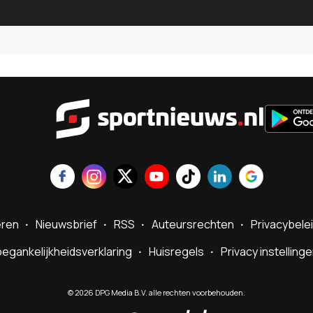
Sportnie
eren
Nieuwsbrief
RSS
Auteursrechten
Privacybele
egankelijkheidsverklaring
Huisregels
Privacy instelling
©
2026
DPG Media B.V. alle rechten voorbehouden.
Powered