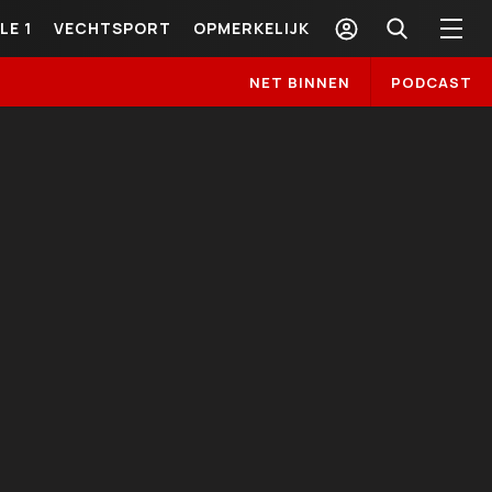
LE 1
VECHTSPORT
OPMERKELIJK
NET BINNEN
PODCAST