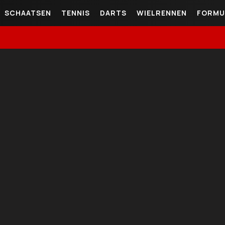
SCHAATSEN
TENNIS
DARTS
WIELRENNEN
FORMU