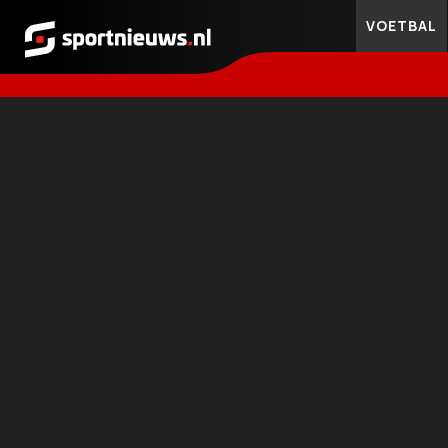
VOETBAL
Sportnieuws.nl