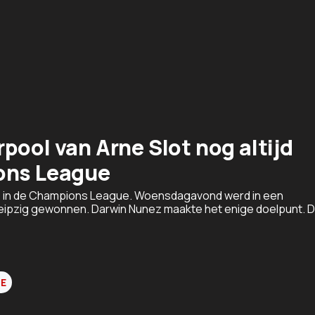
pool van Arne Slot nog altijd
ons League
drie in de Champions League. Woensdagavond werd in een
eipzig gewonnen. Darwin Nunez maakte het enige doelpunt. 
UE