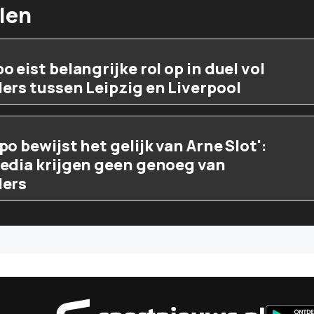
len
 eist belangrijke rol op in duel vol
ers tussen Leipzig en Liverpool
o bewijst het gelijk van Arne Slot':
edia krijgen geen genoeg van
ders
Sportnie