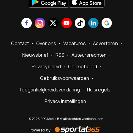
Contact
Over ons
Vacatures
Adverteren
Nieuwsbrief
RSS
Auteursrechten
Privacybeleid
Cookiebeleid
Gebruiksvoorwaarden
Toegankelijkheidsverklaring
Huisregels
Privacy instellingen
©
2026
DPG Media B.V. alle rechten voorbehouden.
Powered
by
Sportal365