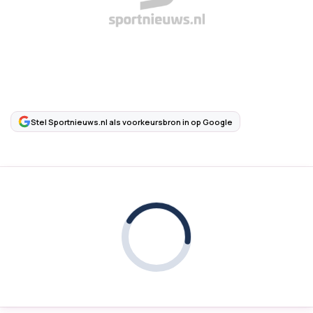
Stel Sportnieuws.nl als voorkeursbron in op Google