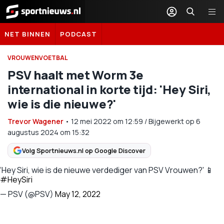
Sportnieuws.nl
NET BINNEN
PODCAST
VROUWENVOETBAL
PSV haalt met Worm 3e
international in korte tijd: 'Hey Siri,
wie is die nieuwe?'
Trevor Wagener
•
12 mei 2022
om
12:59
/
Bijgewerkt op 6
augustus 2024 om 15:32
Volg Sportnieuws.nl op Google Discover
‘Hey Siri, wie is de nieuwe verdediger van PSV Vrouwen?' 📱
#HeySiri
— PSV (@PSV)
May 12, 2022