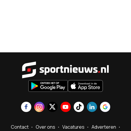
Sportnieu
Contact
Over ons
Vacatures
Adverteren