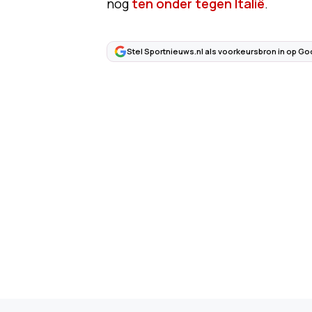
nog
ten onder tegen Italië
.
Stel Sportnieuws.nl als voorkeursbron in op Go