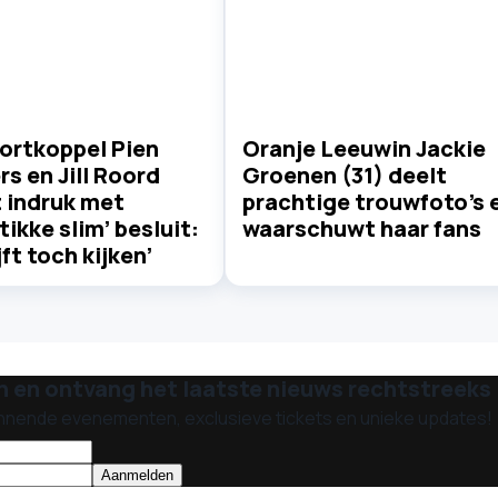
ortkoppel Pien
Oranje Leeuwin Jackie
s en Jill Roord
Groenen (31) deelt
 indruk met
prachtige trouwfoto's 
tikke slim’ besluit:
waarschuwt haar fans
jft toch kijken’
n en ontvang het laatste nieuws rechtstreeks i
nnende evenementen, exclusieve tickets en unieke updates!