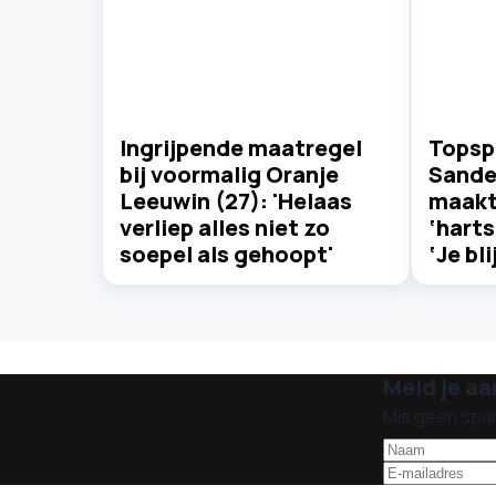
Ingrijpende maatregel
Topsp
bij voormalig Oranje
Sander
Leeuwin (27): 'Helaas
maakt
verliep alles niet zo
‘harts
soepel als gehoopt'
‘Je bli
Meld je aa
Mis geen spa