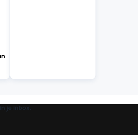
en
n je inbox.