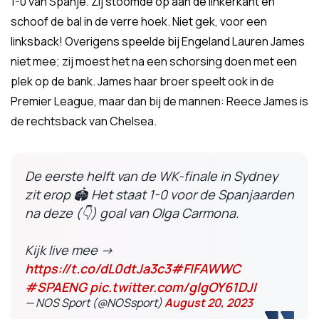
1-0 van Spanje. Zij stoomde op aan de linkerkant en
schoof de bal in de verre hoek. Niet gek, voor een
linksback! Overigens speelde bij Engeland Lauren James
niet mee; zij moest het na een schorsing doen met een
plek op de bank. James haar broer speelt ook in de
Premier League, maar dan bij de mannen: Reece James is
de rechtsback van Chelsea.
De eerste helft van de WK-finale in Sydney
zit erop 🏟 Het staat 1-0 voor de Spanjaarden
na deze (👇) goal van Olga Carmona.
Kijk live mee →
https://t.co/dL0dtJa3c3
#FIFAWWC
#SPAENG
pic.twitter.com/glgOY61DJI
— NOS Sport (@NOSsport)
August 20, 2023