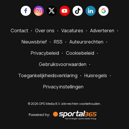
Contact
Over ons
Vacatures
Adverteren
Nieuwsbrief
RSS
Auteursrechten
Privacybeleid
Cookiebeleid
Gebruiksvoorwaarden
Toegankelijkheidsverklaring
Huisregels
Privacy instellingen
©
2026
DPG Media B.V. alle rechten voorbehouden.
Powered
by
Sportal365