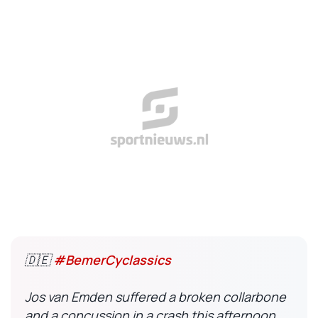
🇩🇪
#BemerCyclassics
Jos van Emden suffered a broken collarbone
and a concussion in a crash this afternoon.