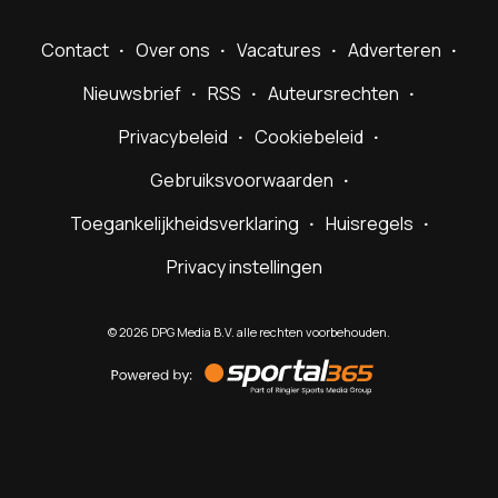
Contact
Over ons
Vacatures
Adverteren
Nieuwsbrief
RSS
Auteursrechten
Privacybeleid
Cookiebeleid
Gebruiksvoorwaarden
Toegankelijkheidsverklaring
Huisregels
Privacy instellingen
©
2026
DPG Media B.V. alle rechten voorbehouden.
Powered
by
Sportal365