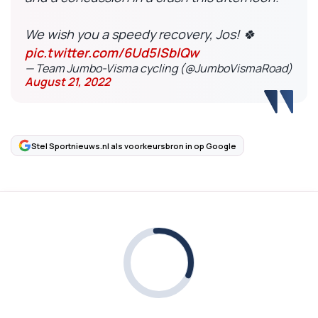
We wish you a speedy recovery, Jos! 🍀
pic.twitter.com/6Ud5lSblQw
— Team Jumbo-Visma cycling (@JumboVismaRoad)
August 21, 2022
Stel Sportnieuws.nl als voorkeursbron in op Google