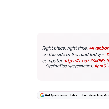
Right place, right time.
@lvanbo
on the side of the road today –
@
computer.
https://t.co/VY4RI6eI
— CyclingTips (@cyclingtips)
April 3,
Stel Sportnieuws.nl als voorkeursbron in op Go