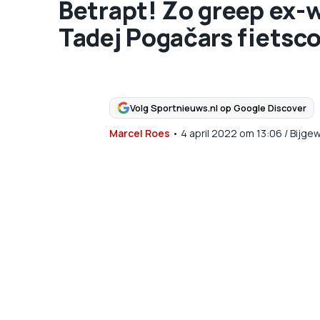
Betrapt! Zo greep ex-
Tadej Pogačars fietsc
Volg Sportnieuws.nl op Google Discover
Marcel Roes
•
4 april 2022
om
13:06
/
Bijge