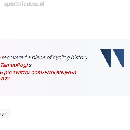
n
recovered a piece of cycling history
TamauPogi
's
j6
pic.twitter.com/FNnGVNjHRn
 2022
ogle