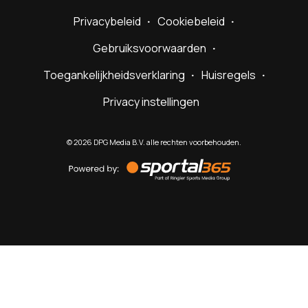
Privacybeleid
Cookiebeleid
Gebruiksvoorwaarden
Toegankelijkheidsverklaring
Huisregels
Privacy instellingen
©
2026
DPG Media B.V. alle rechten voorbehouden.
Powered
by
Sportal365
Sportnieuws.nl
NET BINNEN
PODCAST
LIVE
VIDEO