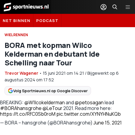
Sportnieuws.nl
NET BINNEN
PODCAST
WIELRENNEN
BORA met kopman Wilco
Kelderman en debutant Ide
Schelling naar Tour
Trevor Wagener
•
15 juni 2021
om
14:21
/
Bijgewerkt op 6
augustus 2024 om 17:52
Volg Sportnieuws.nl op Google Discover
BREAKING:
@W1lcokelderman
and
@petosagan
lead
#BORAhansgrohe
@LeTour
2021. Read more here:
https://t.co/RfC0Sb0roM
pic.twitter.com/XYNYHNuKQb
— BORA – hansgrohe (@BORAhansgrohe)
June 15, 2021