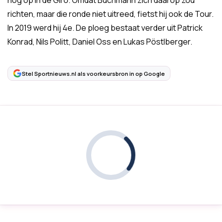
nog op in de Giro. Omdat Buchmann zich daarop zou
richten, maar die ronde niet uitreed, fietst hij ook de Tour.
In 2019 werd hij 4e. De ploeg bestaat verder uit Patrick
Konrad, Nils Politt, Daniel Oss en Lukas Pöstlberger.
Stel Sportnieuws.nl als voorkeursbron in op Google