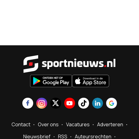
Sportnieu
Contact
Over ons
Vacatures
Adverteren
Nieuwsbrief
RSS
Auteursrechten