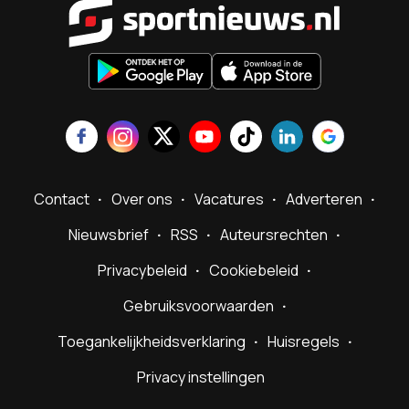
Sportnieu
Contact
Over ons
Vacatures
Adverteren
Nieuwsbrief
RSS
Auteursrechten
Privacybeleid
Cookiebeleid
Gebruiksvoorwaarden
Toegankelijkheidsverklaring
Huisregels
Privacy instellingen