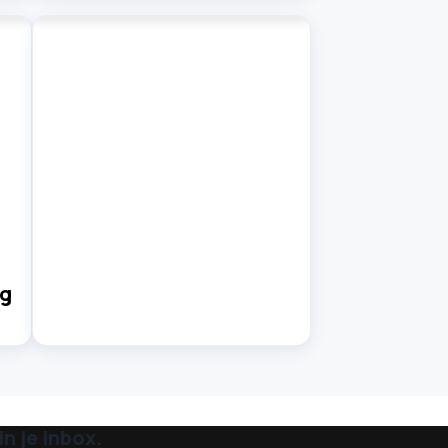
ag
n je inbox.