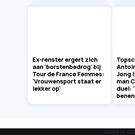
Ex-renster ergert zich
Topsc
aan 'borstenbedrog' bij
Antoi
Tour de France Femmes:
Jong l
'Vrouwensport staat er
man C
lekker op'
duel: 
benen
Meld je aa