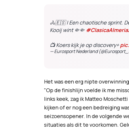
🚴​🇪🇸​ | Een chaotische sprint. 
Kooij wint 🤏​🤏​
#ClasicaAlmeri
📺​ Koers kijk je op discovery+
pic
— Eurosport Nederland (@Eurosport
Het was een erg nipte overwinning,
"Op de finishlijn voelde ik me missc
links keek, zag ik Matteo Moschett
kijken of er nog een bedreiging wa
seizoensopener. In de volgende wed
situaties als dit te voorkomen. Ge