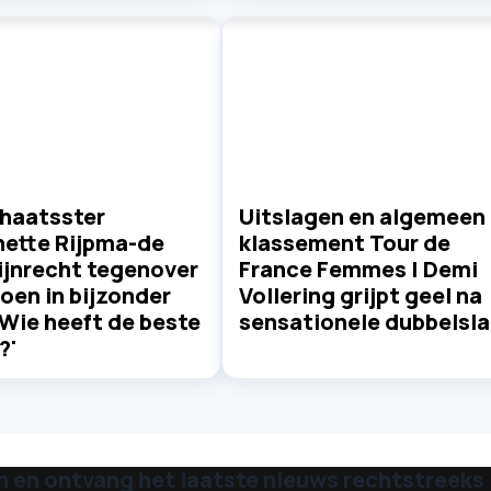
haatsster
Uitslagen en algemeen
nette Rijpma-de
klassement Tour de
ijnrecht tegenover
France Femmes | Demi
oen in bijzonder
Vollering grijpt geel na
'Wie heeft de beste
sensationele dubbelsl
?'
n en ontvang het laatste nieuws rechtstreeks i