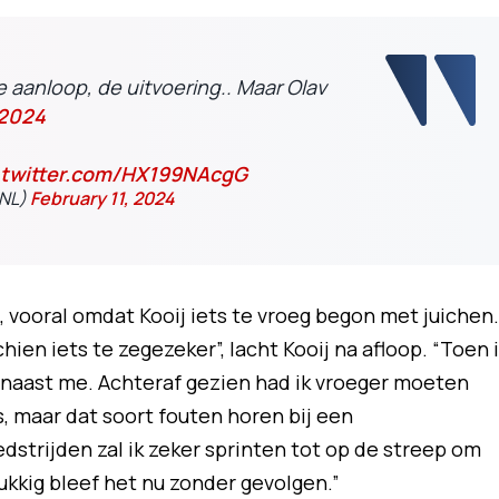
De aanloop, de uitvoering.. Maar Olav
a2024
.twitter.com/HX199NAcgG
_NL)
February 11, 2024
 vooral omdat Kooij iets te vroeg begon met juichen.
hien iets te zegezeker”, lacht Kooij na afloop. “Toen 
i naast me. Achteraf gezien had ik vroeger moeten
s, maar dat soort fouten horen bij een
strijden zal ik zeker sprinten tot op de streep om
lukkig bleef het nu zonder gevolgen.”