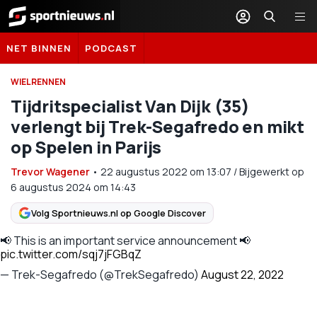
Sportnieuws.nl
NET BINNEN
PODCAST
WIELRENNEN
Tijdritspecialist Van Dijk (35)
verlengt bij Trek-Segafredo en mikt
op Spelen in Parijs
Trevor Wagener
•
22 augustus 2022
om
13:07
/
Bijgewerkt op
6 augustus 2024 om 14:43
Volg Sportnieuws.nl op Google Discover
📢 This is an important service announcement 📢
pic.twitter.com/sqj7jFGBqZ
— Trek-Segafredo (@TrekSegafredo)
August 22, 2022