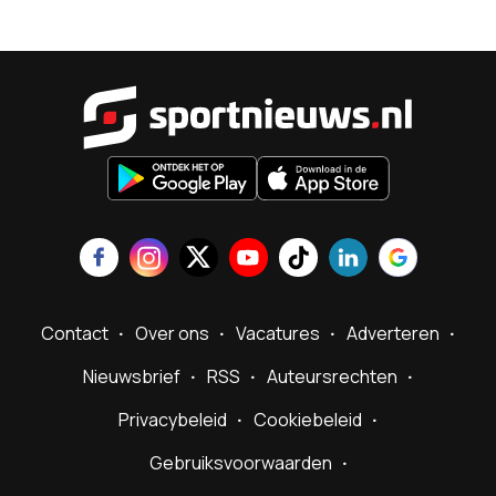
Sportnieu
Contact
Over ons
Vacatures
Adverteren
Nieuwsbrief
RSS
Auteursrechten
Privacybeleid
Cookiebeleid
Gebruiksvoorwaarden