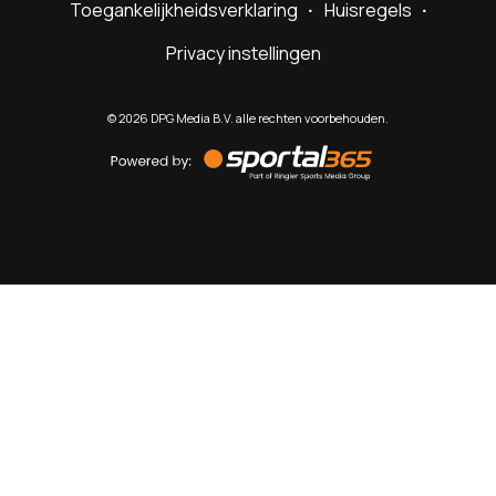
Toegankelijkheidsverklaring
Huisregels
Privacy instellingen
©
2026
DPG Media B.V. alle rechten voorbehouden.
Powered
by
Sportal365
Sportnieuws.nl
NET BINNEN
PODCAST
LIVE
VIDEO