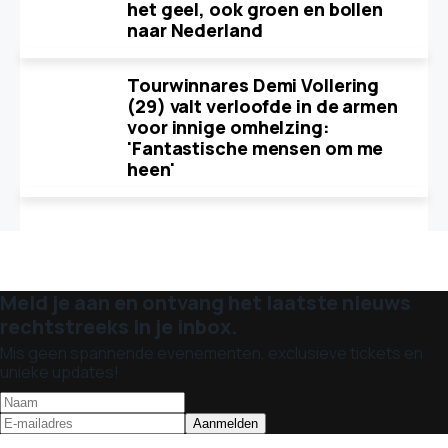
het geel, ook groen en bollen
naar Nederland
Tourwinnares Demi Vollering
(29) valt verloofde in de armen
voor innige omhelzing:
'Fantastische mensen om me
heen'
Meld je aan en ontvang het laatste nieuws
rechtstreeks in je inbox.
Mis geen spannende evenementen, exclusieve tickets en
unieke updates!