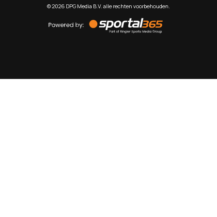
©
2026
DPG Media B.V. alle rechten voorbehouden.
Powered
by
Sportal365
Sportnieuws.nl
NET BINNEN
PODCAST
LIVE
VIDEO