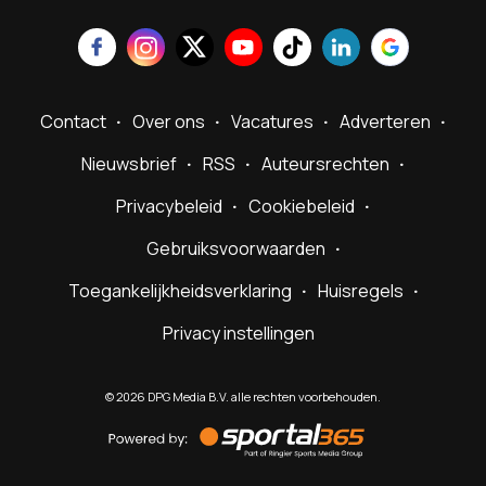
Contact
Over ons
Vacatures
Adverteren
Nieuwsbrief
RSS
Auteursrechten
Privacybeleid
Cookiebeleid
Gebruiksvoorwaarden
Toegankelijkheidsverklaring
Huisregels
Privacy instellingen
©
2026
DPG Media B.V. alle rechten voorbehouden.
Powered
by
Sportal365