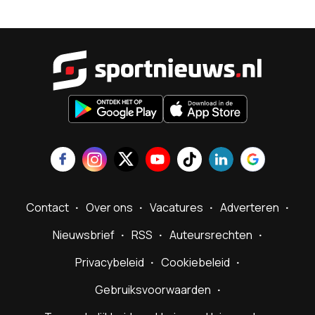
Sportnieu
Contact
Over ons
Vacatures
Adverteren
Nieuwsbrief
RSS
Auteursrechten
Privacybeleid
Cookiebeleid
Gebruiksvoorwaarden