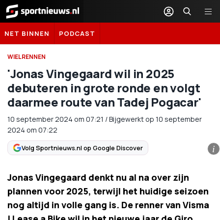
Sportnieuws.nl
NET BINNEN
PODCAST
WIELRENNEN
'Jonas Vingegaard wil in 2025
debuteren in grote ronde en volgt
daarmee route van Tadej Pogacar'
10 september 2024
om
07:21
/
Bijgewerkt op 10 september
2024 om 07:22
Volg Sportnieuws.nl op Google Discover
i
Jonas Vingegaard denkt nu al na over zijn
plannen voor 2025, terwijl het huidige seizoen
nog altijd in volle gang is. De renner van Visma
| Lease a Bike wil in het nieuwe jaar de Giro