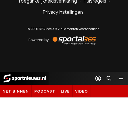
Toegankelijkheidsverklaring
Huisregels
Privacy instellingen
©
2026
DPG Media B.V. alle rechten voorbehouden.
Powered
by
Sportal365
Sportnieuws.nl
NET BINNEN
PODCAST
LIVE
VIDEO