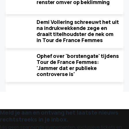
renster omver op beklimming
Demi Vollering schreeuwt het uit
na indrukwekkende zege en
draait titelhoudster de nek om
in Tour de France Femmes
Ophef over 'borstengate' tijdens
Tour de France Femmes:
'Jammer dat er publieke
controverse is'
Meld je aan en ontvang het laatste nieuws
rechtstreeks in je inbox.
Mis geen spannende evenementen, exclusieve tickets en