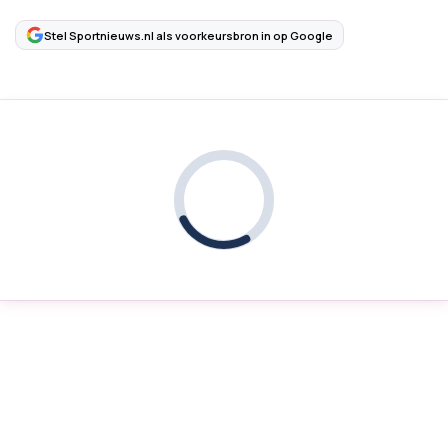
Stel Sportnieuws.nl als voorkeursbron in op Google