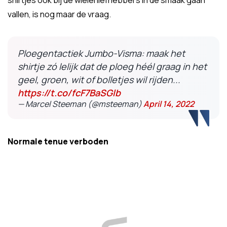
shirtjes ook bij de wielerliefhebbers in de smaak gaan
vallen, is nog maar de vraag.
Ploegentactiek Jumbo-Visma: maak het
shirtje zó lelijk dat de ploeg héél graag in het
geel, groen, wit of bolletjes wil rijden...
https://t.co/fcF7BaSGlb
— Marcel Steeman (@msteeman)
April 14, 2022
Normale tenue verboden