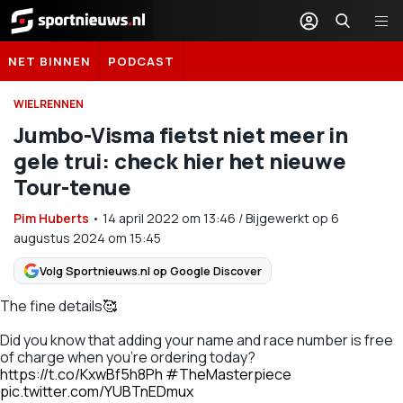
Sportnieuws.nl
NET BINNEN
PODCAST
WIELRENNEN
Jumbo-Visma fietst niet meer in
gele trui: check hier het nieuwe
Tour-tenue
Pim Huberts
•
14 april 2022
om
13:46
/
Bijgewerkt op 6
augustus 2024 om 15:45
Volg Sportnieuws.nl op Google Discover
The fine details🥰
Did you know that adding your name and race number is free
of charge when you're ordering today?
https://t.co/KxwBf5h8Ph
#TheMasterpiece
pic.twitter.com/YUBTnEDmux