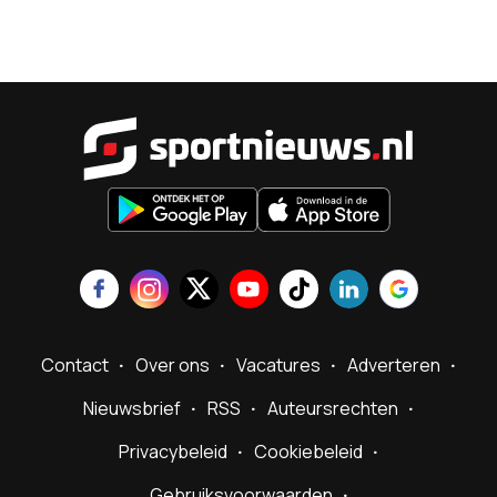
Sportnieu
Contact
Over ons
Vacatures
Adverteren
Nieuwsbrief
RSS
Auteursrechten
Privacybeleid
Cookiebeleid
Gebruiksvoorwaarden