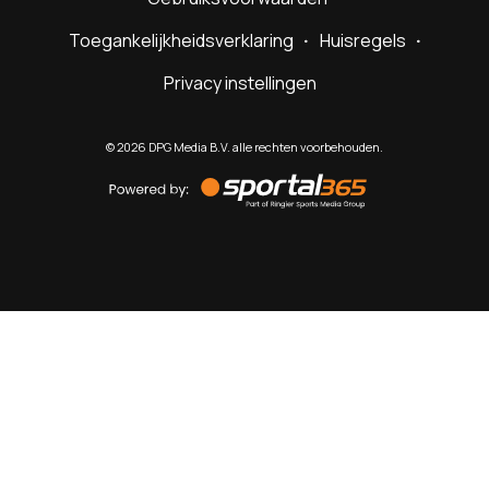
Toegankelijkheidsverklaring
Huisregels
Privacy instellingen
©
2026
DPG Media B.V. alle rechten voorbehouden.
Powered
by
Sportal365
Sportnieuws.nl
NET BINNEN
PODCAST
LIVE
VIDEO