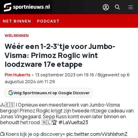
Sportnieuws.nl
NET BINNEN
PODCAST
WIELRENNEN
Wéér een 1-2-3’tje voor Jumbo-
Visma: Primoz Roglic wint
loodzware 17e etappe
Pim Huberts
•
13 september 2023
om
19:16
/
Bijgewerkt op 6
augustus 2024 om 11:29
Volg Sportnieuws.nl op Google Discover
🚴🇪🇸 | Opnieuw een meesterwerk van Jumbo-Visma
bergop! Primoz Roglic krijgt zijn tweede ritzege cadeau van
Jonas Vingegaard, Sepp Kuss komt even later binnen en
behoudt het rood. 🇳🇱🏆
#LaVuelta23
📺 Koers kijk je op discovery+
pic.twitter.com/vVshIxhxnZ