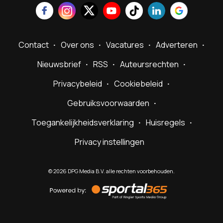
Contact
Over ons
Vacatures
Adverteren
Nieuwsbrief
RSS
Auteursrechten
Privacybeleid
Cookiebeleid
Gebruiksvoorwaarden
Toegankelijkheidsverklaring
Huisregels
Privacy instellingen
©
2026
DPG Media B.V. alle rechten voorbehouden.
Powered
by
Sportal365