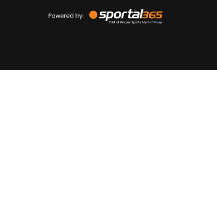
Powered
by
Sportal365
Sportnieuws.nl
NET BINNEN
PODCAST
LIVE
VIDEO