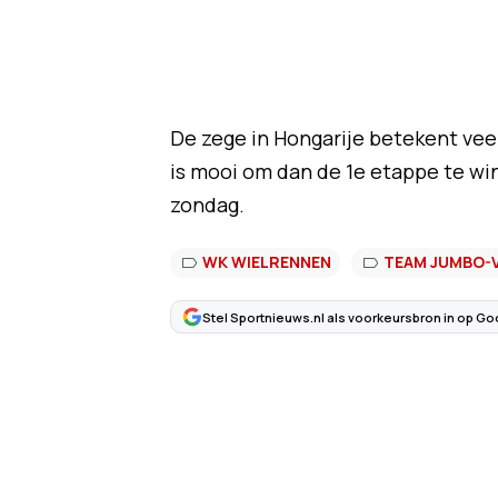
De zege in Hongarije betekent veel
is mooi om dan de 1e etappe te wi
zondag.
WK WIELRENNEN
TEAM JUMBO-
Stel Sportnieuws.nl als voorkeursbron in op Go