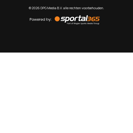
©
2026
DPG Media B.V. alle rechten voorbehouden.
Powered
by
Sportal365
Sportnieuws.nl
NET BINNEN
PODCAST
LIVE
VIDEO