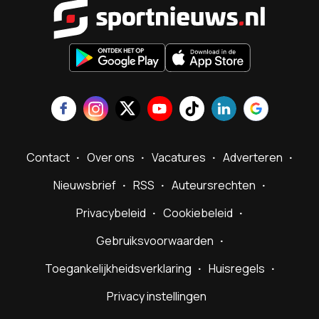
Sportnieu
Contact
Over ons
Vacatures
Adverteren
Nieuwsbrief
RSS
Auteursrechten
Privacybeleid
Cookiebeleid
Gebruiksvoorwaarden
Toegankelijkheidsverklaring
Huisregels
Privacy instellingen