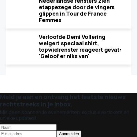
Nederlandse rensters zien
etappezege door de vingers
glippen in Tour de France
Femmes
Verloofde Demi Vollering
weigert speciaal shirt,
topwielrenster reageert gevat:
'Geloof er niks van'
Meld je aan en ontvang het laatste nieuws
rechtstreeks in je inbox.
Mis geen spannende evenementen, exclusieve tickets en
unieke updates!