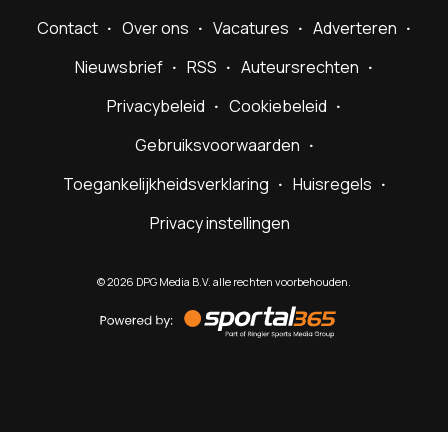
Contact
Over ons
Vacatures
Adverteren
Nieuwsbrief
RSS
Auteursrechten
Privacybeleid
Cookiebeleid
Gebruiksvoorwaarden
Toegankelijkheidsverklaring
Huisregels
Privacy instellingen
©
2026
DPG Media B.V. alle rechten voorbehouden.
Powered
by
Sportal365