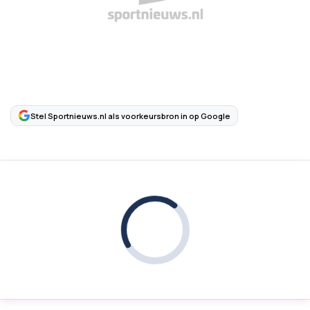
Stel Sportnieuws.nl als voorkeursbron in op Google