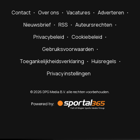
Contact
Over ons
Vacatures
Adverteren
Nieuwsbrief
RSS
Auteursrechten
Privacybeleid
Cookiebeleid
Gebruiksvoorwaarden
Toegankelijkheidsverklaring
Huisregels
Privacy instellingen
©
2026
DPG Media B.V. alle rechten voorbehouden.
Powered
by
Sportal365