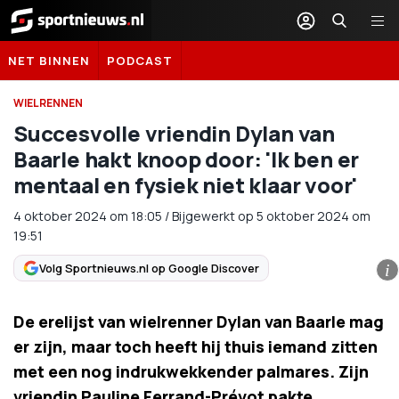
Sportnieuws.nl
NET BINNEN
PODCAST
WIELRENNEN
Succesvolle vriendin Dylan van
Baarle hakt knoop door: 'Ik ben er
mentaal en fysiek niet klaar voor'
4 oktober 2024
om
18:05
/
Bijgewerkt op 5 oktober 2024 om
19:51
Volg Sportnieuws.nl op Google Discover
i
De erelijst van wielrenner Dylan van Baarle mag
er zijn, maar toch heeft hij thuis iemand zitten
met een nog indrukwekkender palmares. Zijn
vriendin Pauline Ferrand-Prévot pakte