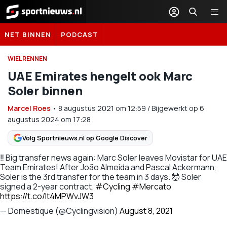
Sportnieuws.nl
NET BINNEN
PODCAST
WIELRENNEN
UAE Emirates hengelt ook Marc
Soler binnen
Marcel Roes
•
8 augustus 2021
om
12:59
/
Bijgewerkt op 6
augustus 2024 om 17:28
Volg Sportnieuws.nl op Google Discover
‼️ Big transfer news again: Marc Soler leaves Movistar for UAE
Team Emirates! After João Almeida and Pascal Ackermann,
Soler is the 3rd transfer for the team in 3 days. 🤯 Soler
signed a 2-year contract.
#Cycling
#Mercato
https://t.co/It4MPWvJW3
— Domestique (@Cyclingvision)
August 8, 2021