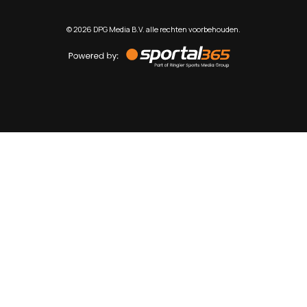
©
2026
DPG Media B.V. alle rechten voorbehouden.
Powered
by
Sportal365
Sportnieuws.nl
NET BINNEN
PODCAST
LIVE
VIDEO