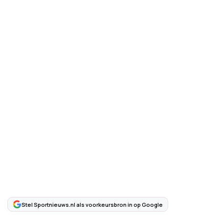
Stel Sportnieuws.nl als voorkeursbron in op Google