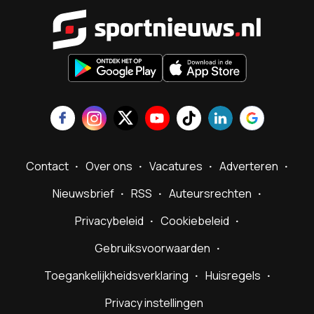
Sportnieu
Contact
Over ons
Vacatures
Adverteren
Nieuwsbrief
RSS
Auteursrechten
Privacybeleid
Cookiebeleid
Gebruiksvoorwaarden
Toegankelijkheidsverklaring
Huisregels
Privacy instellingen