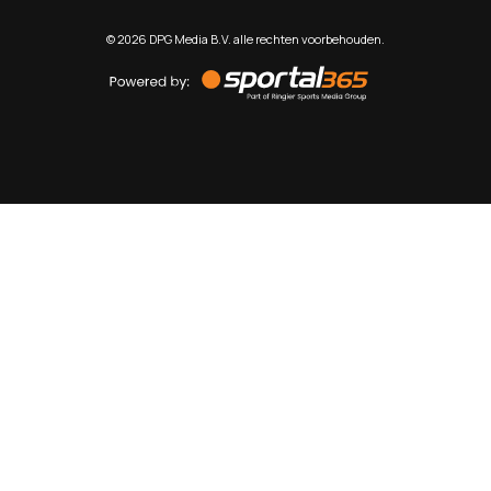
©
2026
DPG Media B.V. alle rechten voorbehouden.
Powered
by
Sportal365
Sportnieuws.nl
NET BINNEN
PODCAST
LIVE
VIDEO