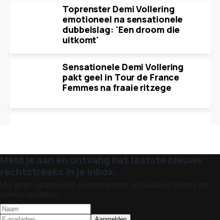
Toprenster Demi Vollering
emotioneel na sensationele
dubbelslag: 'Een droom die
uitkomt'
Sensationele Demi Vollering
pakt geel in Tour de France
Femmes na fraaie ritzege
Meld je aan en ontvang het laatste nieuws
rechtstreeks in je inbox.
Mis geen spannende evenementen, exclusieve tickets en
unieke updates!