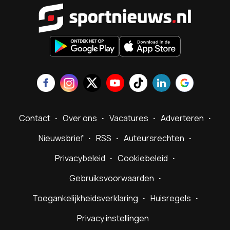
Sportnieu
Contact
Over ons
Vacatures
Adverteren
Nieuwsbrief
RSS
Auteursrechten
Privacybeleid
Cookiebeleid
Gebruiksvoorwaarden
Toegankelijkheidsverklaring
Huisregels
Privacy instellingen