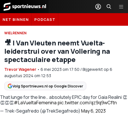
Sportnieuws.nl
NET BINNEN
PODCAST
WIELRENNEN
🎥 | Van Vleuten neemt Vuelta-
leiderstrui over van Vollering na
spectaculaire etappe
Trevor Wagener
•
6 mei 2023
om
17:50
/
Bijgewerkt op 6
augustus 2024 om 12:53
Volg Sportnieuws.nl op Google Discover
That lunge for the line… absolutely EPIC day for Gaia Realini 👏
👏👏👏
#LaVueltaFemenina
pic.twitter.com/qz9q9wCftn
— Trek-Segafredo (@TrekSegafredo)
May 6, 2023