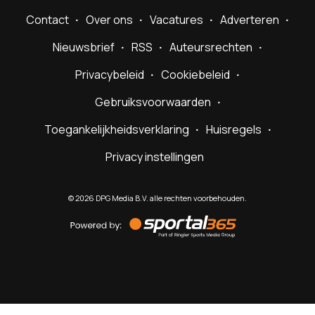
Contact
Over ons
Vacatures
Adverteren
Nieuwsbrief
RSS
Auteursrechten
Privacybeleid
Cookiebeleid
Gebruiksvoorwaarden
Toegankelijkheidsverklaring
Huisregels
Privacy instellingen
©
2026
DPG Media B.V. alle rechten voorbehouden.
Powered
by
Sportal365