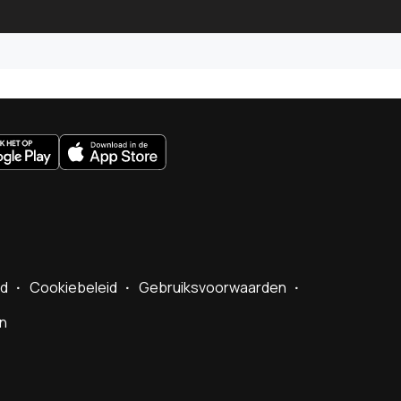
uws.nl
id
Cookiebeleid
Gebruiksvoorwaarden
en