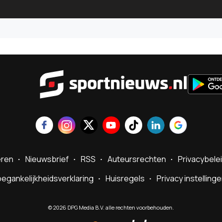
Sportnie
eren
Nieuwsbrief
RSS
Auteursrechten
Privacybele
egankelijkheidsverklaring
Huisregels
Privacy instelling
©
2026
DPG Media B.V. alle rechten voorbehouden.
Powered