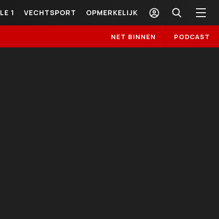
LE 1
VECHTSPORT
OPMERKELIJK
NET BINNEN
PODCAST