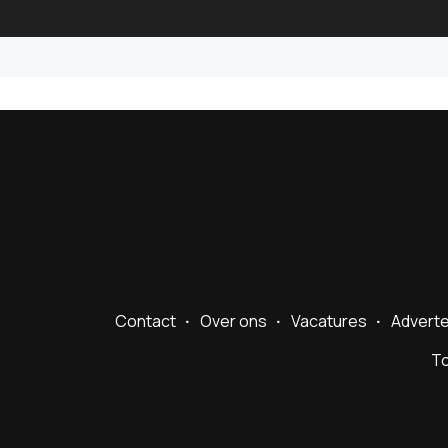
Contact
Over ons
Vacatures
Advert
To