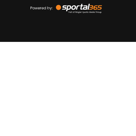
Powered
by
Sportal365
Sportnieuws.nl
NET BINNEN
PODCAST
LIVE
VIDEO