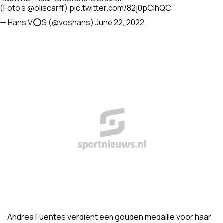
(Foto's
@oliscarff
)
pic.twitter.com/82j0pClhQC
— Hans V⭕️S (@voshans)
June 22, 2022
Andrea Fuentes verdient een gouden medaille voor haar