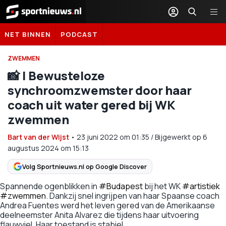
Sportnieuws.nl
NET BINNEN
PODCAST
ZWEMMEN
📸 | Bewusteloze
synchroomzwemster door haar
coach uit water gered bij WK
zwemmen
Bart van der Wijst
•
23 juni 2022
om
01:35
/
Bijgewerkt op 6
augustus 2024 om 15:13
Volg Sportnieuws.nl op Google Discover
Spannende ogenblikken in
#Budapest
bij het WK
#artistiek
#zwemmen
. Dankzij snel ingrijpen van haar Spaanse coach
Andrea Fuentes werd het leven gered van de Amerikaanse
deelneemster Anita Alvarez die tijdens haar uitvoering
flauwviel. Haar toestand is stabiel.