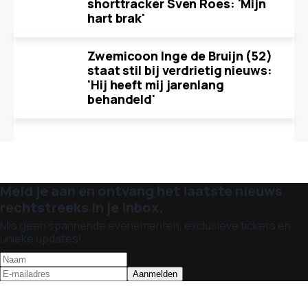
shorttracker Sven Roes: 'Mijn
hart brak'
Zwemicoon Inge de Bruijn (52)
staat stil bij verdrietig nieuws:
'Hij heeft mij jarenlang
behandeld'
Meld je aan en ontvang het laatste nieuws
rechtstreeks in je inbox.
Mis geen spannende evenementen, exclusieve tickets en
unieke updates!