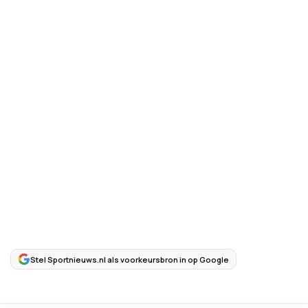
Stel Sportnieuws.nl als voorkeursbron in op Google