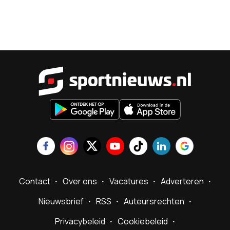
Sportnieu
Contact
Over ons
Vacatures
Adverteren
Nieuwsbrief
RSS
Auteursrechten
Privacybeleid
Cookiebeleid