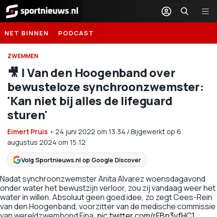
Sportnieuws.nl
NET BINNEN
PODCAST
ZWEMMEN
🎥​ | Van den Hoogenband over
bewusteloze synchroonzwemster:
'Kan niet bij alles de lifeguard
sturen'
Eimert Pruis
•
24 juni 2022
om
13:34
/
Bijgewerkt op 6
augustus 2024 om 15:12
Volg Sportnieuws.nl op Google Discover
Nadat synchroonzwemster Anita Alvarez woensdagavond
onder water het bewustzijn verloor, zou zij vandaag weer het
water in willen. Absoluut geen goed idee, zo zegt Cees-Rein
van den Hoogenband, voorzitter van de medische commissie
van wereldzwembond Fina.
pic.twitter.com/rFBp3yfHC1