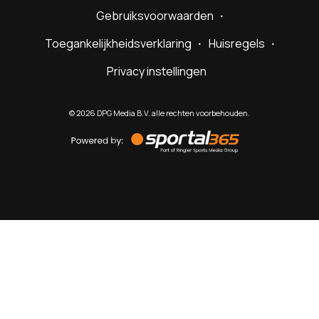
Gebruiksvoorwaarden
Toegankelijkheidsverklaring
Huisregels
Privacy instellingen
©
2026
DPG Media B.V. alle rechten voorbehouden.
Powered
by
Sportal365
Sportnieuws.nl
NET BINNEN
PODCAST
LIVE
VIDEO