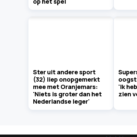
op het spel
Ster uit andere sport
Supers
(32) liep onopgemerkt
oogst 
mee met Oranjemars:
'Ik he
'Niets is groter dan het
zien v
Nederlandse leger'