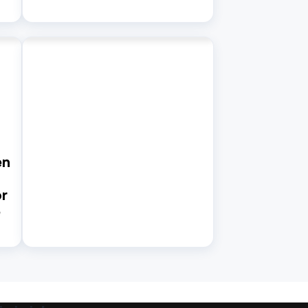
en
or
e