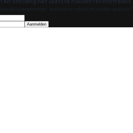
n en ontvang het laatste nieuws rechtstreeks i
nnende evenementen, exclusieve tickets en unieke updates!