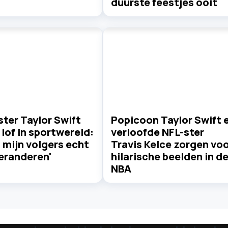
duurste feestjes ooit
ter Taylor Swift
Popicoon Taylor Swift 
lof in sportwereld:
verloofde NFL-ster
b mijn volgers echt
Travis Kelce zorgen vo
eranderen'
hilarische beelden in d
NBA