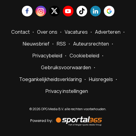
Contact
Over ons
Vacatures
Adverteren
Nieuwsbrief
RSS
Auteursrechten
Privacybeleid
Cookiebeleid
Gebruiksvoorwaarden
Toegankelijkheidsverklaring
Huisregels
Privacy instellingen
©
2026
DPG Media B.V. alle rechten voorbehouden.
Powered
by
Sportal365