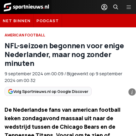
Sportnieuws.nl
NET BINNEN
PODCAST
AMERICAN FOOTBALL
NFL-seizoen begonnen voor enige
Nederlander, maar nog zonder
minuten
9 september 2024
om
00:09
/
Bijgewerkt op 9 september
2024 om 00:32
Volg Sportnieuws.nl op Google Discover
i
De Nederlandse fans van american football
keken zondagavond massaal uit naar de
wedstrijd tussen de Chicago Bears en de
Tennessee Titans. Vooral om te zien of