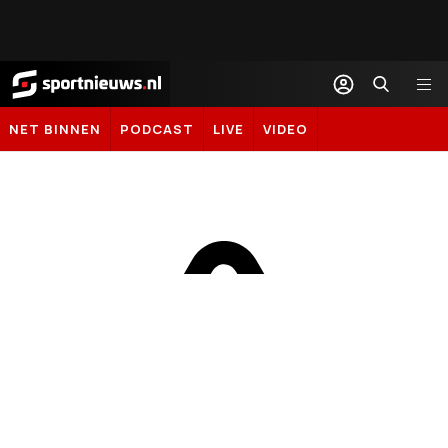
Sportnieuws.nl
NET BINNEN
PODCAST
LIVE
VIDEO