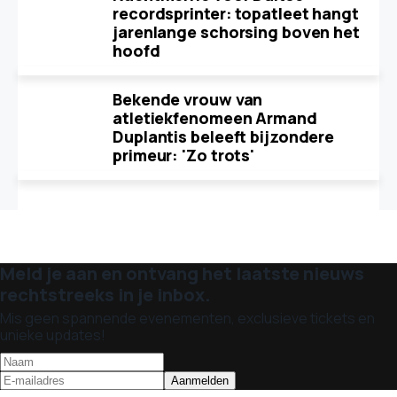
recordsprinter: topatleet hangt
jarenlange schorsing boven het
hoofd
Bekende vrouw van
atletiekfenomeen Armand
Duplantis beleeft bijzondere
primeur: 'Zo trots'
Meld je aan en ontvang het laatste nieuws
rechtstreeks in je inbox.
Mis geen spannende evenementen, exclusieve tickets en
unieke updates!