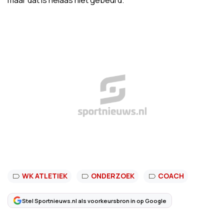
maar dat is helaas niet gebeurd.”
WK ATLETIEK
ONDERZOEK
COACH
Stel Sportnieuws.nl als voorkeursbron in op Google