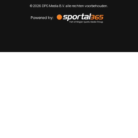
©
2026
DPG Media B.V. alle rechten voorbehouden.
Powered
by
Sportal365
Sportnieuws.nl
NET BINNEN
PODCAST
LIVE
VIDEO